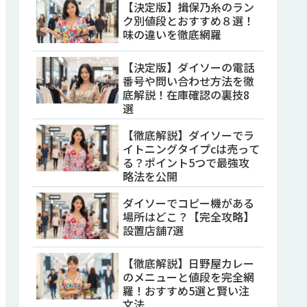
【決定版】揖保乃糸のラン
ク別値段とおすすめ８選！
味の違いを徹底網羅
【決定版】ダイソーの電話
番号や問い合わせ方法を徹
底解説！在庫確認の裏技8
選
【徹底解説】ダイソーでラ
イトニングタイプcは売って
る？ポイント5つで最強攻
略法を公開
ダイソーでコピー機がある
場所はどこ？【完全攻略】
設置店舗7選
【徹底解説】日野屋カレー
のメニューと値段を完全網
羅！おすすめ5選と賢い注
文法