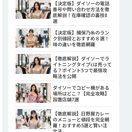
【決定版】ダイソーの電話
番号や問い合わせ方法を徹
底解説！在庫確認の裏技8
選
【決定版】揖保乃糸のラン
ク別値段とおすすめ８選！
味の違いを徹底網羅
【徹底解説】ダイソーでラ
イトニングタイプcは売って
る？ポイント5つで最強攻
略法を公開
ダイソーでコピー機がある
場所はどこ？【完全攻略】
設置店舗7選
【徹底解説】日野屋カレー
のメニューと値段を完全網
羅！おすすめ5選と賢い注
文法