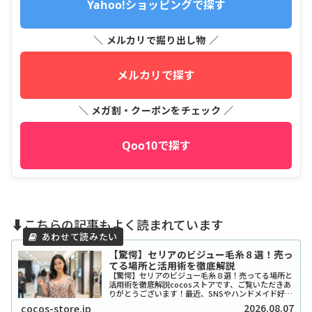
Yahoo!ショッピングで探す
＼ メルカリで掘り出し物 ／
メルカリで探す
＼ メガ割・クーポンをチェック ／
Qoo10で探す
⬇️こちらの記事もよく読まれています
【驚愕】セリアのビジュー毛糸８選！売っ
てる場所と活用術を徹底解説
【驚愕】セリアのビジュー毛糸８選！売ってる場所と
活用術を徹底解説cocosストアです、ご覧いただきあ
りがとうございます！最近、SNSやハンドメイド好き
の間で「宝石みたいで可愛い！」と話題沸騰中の、セ
2026.08.07
cocos-store.jp
リアのビジュー系毛糸をご存知ですか？キラキ...