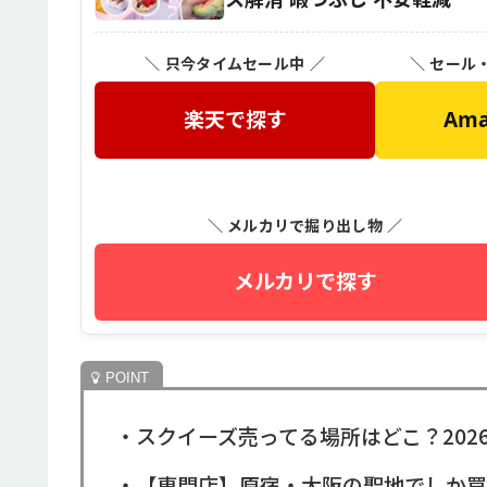
＼ 只今タイムセール中 ／
＼ セール
楽天で探す
Am
＼ メルカリで掘り出し物 ／
メルカリで探す
・スクイーズ売ってる場所はどこ？202
・【専門店】原宿・大阪の聖地でしか買