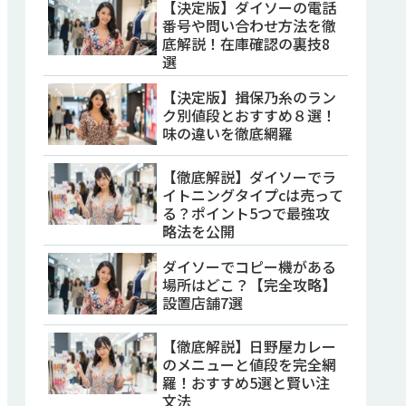
【決定版】ダイソーの電話
番号や問い合わせ方法を徹
底解説！在庫確認の裏技8
選
【決定版】揖保乃糸のラン
ク別値段とおすすめ８選！
味の違いを徹底網羅
【徹底解説】ダイソーでラ
イトニングタイプcは売って
る？ポイント5つで最強攻
略法を公開
ダイソーでコピー機がある
場所はどこ？【完全攻略】
設置店舗7選
【徹底解説】日野屋カレー
のメニューと値段を完全網
羅！おすすめ5選と賢い注
文法