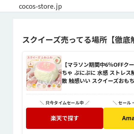
cocos-store.jp
スクイーズ売ってる場所【徹底解
【マラソン期間中6％OFFク
ちゃ ぷにぷに 水感 ストレス
散 触感いい スクイーズおもち
＼ 只今タイムセール中 ／
＼ セール
楽天で探す
Am