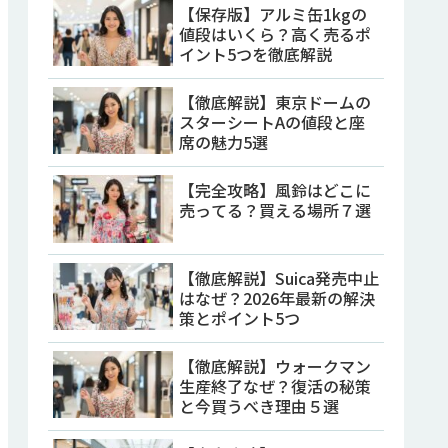
【保存版】アルミ缶1kgの
値段はいくら？高く売るポ
イント5つを徹底解説
【徹底解説】東京ドームの
スターシートAの値段と座
席の魅力5選
【完全攻略】風鈴はどこに
売ってる？買える場所７選
【徹底解説】Suica発売中止
はなぜ？2026年最新の解決
策とポイント5つ
【徹底解説】ウォークマン
生産終了なぜ？復活の秘策
と今買うべき理由５選