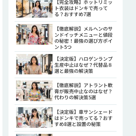
【完全攻略】ホットリミッ
ト衣装はドンキで売って
る？おすすめ7選
【徹底解説】メルヘンのサ
ンドイッチメニューと値段
の秘密！最強の選び方ポイ
ント5つ
【決定版】ハロゲンランプ
生産中止はなぜ？代替品８
選と最強の解決策
【徹底解説】アトラント軟
膏が販売中止なのはなぜ？
代わりの解決策5選
【決定版】車サンシェード
はドンキで売ってる？おす
すめ8選と設置の秘策