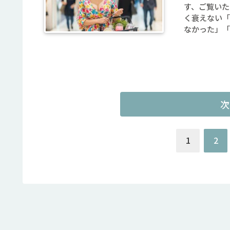
す、ご覧いた
く衰えない「
なかった」「再
次
1
2