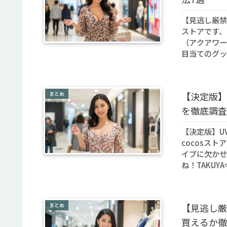
【見逃し厳禁
ストアです、
（アクアワー
目当てのグッ
まとめ
【決定版】U
を徹底調査
【決定版】UV
cocosスト
イブに欠かせ
ね！TAKUYA∞
まとめ
【見逃し厳禁
買えるか徹