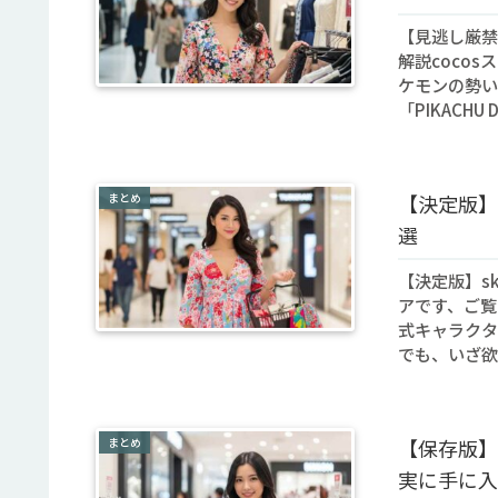
【見逃し厳禁】
解説coco
ケモンの勢い
「PIKACHU D.
まとめ
【決定版】
選
【決定版】sk
アです、ご覧
式キャラクタ
でも、いざ欲し
まとめ
【保存版】
実に手に入