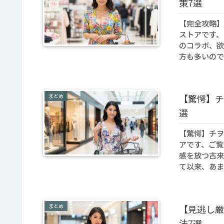
策7選
【完全攻略】
ストアです、
のコラボ、欲
方も多いので
まとめ
【驚愕】チ
選
【驚愕】チヲ
アです、ご覧
感を放つ古来
て以来、あま
まとめ
【見逃し厳
法7選