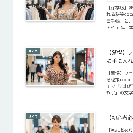
【保存版】ほ
れる秘策co
日手帳」と、
アイテム、本
まとめ
【驚愕】フ
に手に入れ
【驚愕】フェ
る秘策coc
モで「これ可
終了」の文字
まとめ
【初心者必
【初心者必見