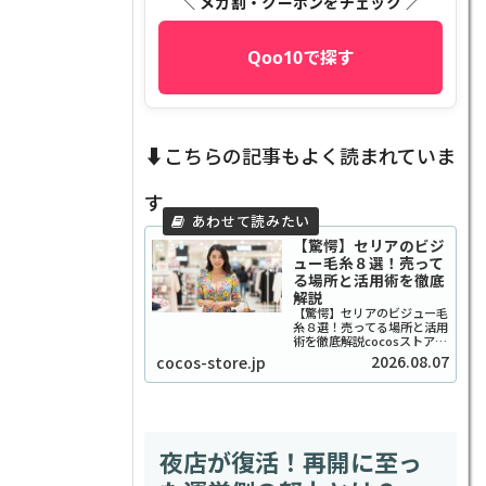
＼ メガ割・クーポンをチェック ／
Qoo10で探す
⬇️こちらの記事もよく読まれていま
す
【驚愕】セリアのビジ
ュー毛糸８選！売って
る場所と活用術を徹底
解説
【驚愕】セリアのビジュー毛
糸８選！売ってる場所と活用
術を徹底解説cocosストアで
す、ご覧いただきありがとう
2026.08.07
cocos-store.jp
ございます！最近、SNSやハ
ンドメイド好きの間で「宝石
みたいで可愛い！」と話題沸
騰中の、セリアのビジュー系
毛糸をご存知ですか？キラ
キ...
夜店が復活！再開に至っ