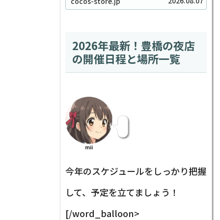
2026.08.07
cocos-store.jp
ございます！最近、SNSやハ
ンドメイド好きの間で「宝石
みたいで可愛い！」と話題沸
騰中の、セリアのビジュー系
毛糸をご存知ですか？キラ
キ...
2026年最新！豊橋の夜店
の開催日程と場所一覧
mii
今年のスケジュールをしっかり把握
して、予定を立てましょう！
[/word_balloon>