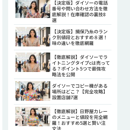
【決定版】ダイソーの電話
番号や問い合わせ方法を徹
底解説！在庫確認の裏技8
選
【決定版】揖保乃糸のラン
ク別値段とおすすめ８選！
味の違いを徹底網羅
【徹底解説】ダイソーでラ
イトニングタイプcは売って
る？ポイント5つで最強攻
略法を公開
ダイソーでコピー機がある
場所はどこ？【完全攻略】
設置店舗7選
【徹底解説】日野屋カレー
のメニューと値段を完全網
羅！おすすめ5選と賢い注
文法