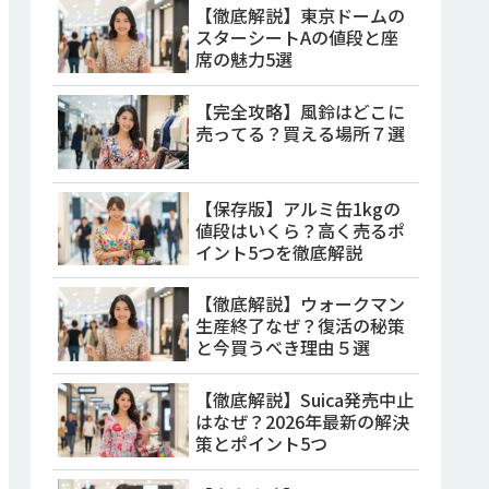
【徹底解説】東京ドームの
スターシートAの値段と座
席の魅力5選
【完全攻略】風鈴はどこに
売ってる？買える場所７選
【保存版】アルミ缶1kgの
値段はいくら？高く売るポ
イント5つを徹底解説
【徹底解説】ウォークマン
生産終了なぜ？復活の秘策
と今買うべき理由５選
【徹底解説】Suica発売中止
はなぜ？2026年最新の解決
策とポイント5つ