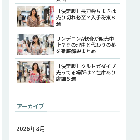
【決定版】長刀鉾ちまきは
売り切れ必至？入手秘策８
選
リンデロンA軟膏が販売中
止？その理由と代わりの薬
を徹底解説まとめ
【決定版】クルトガダイブ
売ってる場所は？在庫あり
店舗８選
アーカイブ
2026年8月