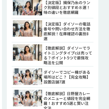
【決定版】揖保乃糸のラン
ク別値段とおすすめ８選！
味の違いを徹底網羅
【決定版】ダイソーの電話
番号や問い合わせ方法を徹
底解説！在庫確認の裏技8
選
【徹底解説】ダイソーでラ
イトニングタイプcは売って
る？ポイント5つで最強攻
略法を公開
ダイソーでコピー機がある
場所はどこ？【完全攻略】
設置店舗7選
【徹底解説】日野屋カレー
のメニューと値段を完全網
羅！おすすめ5選と賢い注
文法