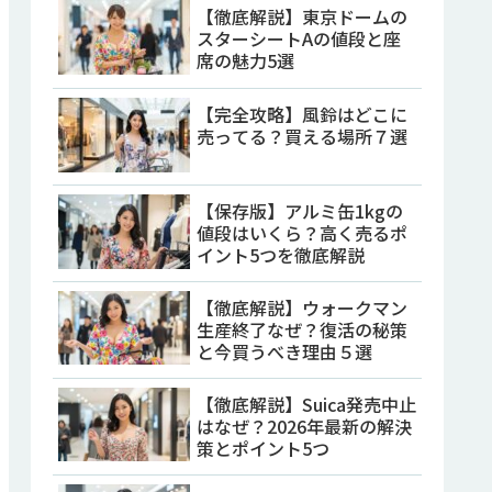
【徹底解説】東京ドームの
スターシートAの値段と座
席の魅力5選
【完全攻略】風鈴はどこに
売ってる？買える場所７選
【保存版】アルミ缶1kgの
値段はいくら？高く売るポ
イント5つを徹底解説
【徹底解説】ウォークマン
生産終了なぜ？復活の秘策
と今買うべき理由５選
【徹底解説】Suica発売中止
はなぜ？2026年最新の解決
策とポイント5つ