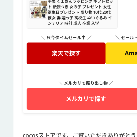
手表 くまさんラッピング ギフトセッ
ト 紙袋つき 女の子 プレゼント 女性
誕生日プレゼント 贈り物 10代 20代
彼女 妻 姪っ子 高校生 ぬいぐるみ イ
ンテリア 時計 成人 卒業 入学
＼ 只今タイムセール中 ／
＼ セール
楽天で探す
Am
＼ メルカリで掘り出し物 ／
メルカリで探す
cocosストアです、ご覧いただきありがと