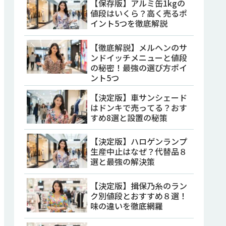
【保存版】アルミ缶1kgの
値段はいくら？高く売るポ
イント5つを徹底解説
【徹底解説】メルヘンのサ
ンドイッチメニューと値段
の秘密！最強の選び方ポイ
ント5つ
【決定版】車サンシェード
はドンキで売ってる？おす
すめ8選と設置の秘策
【決定版】ハロゲンランプ
生産中止はなぜ？代替品８
選と最強の解決策
【決定版】揖保乃糸のラン
ク別値段とおすすめ８選！
味の違いを徹底網羅