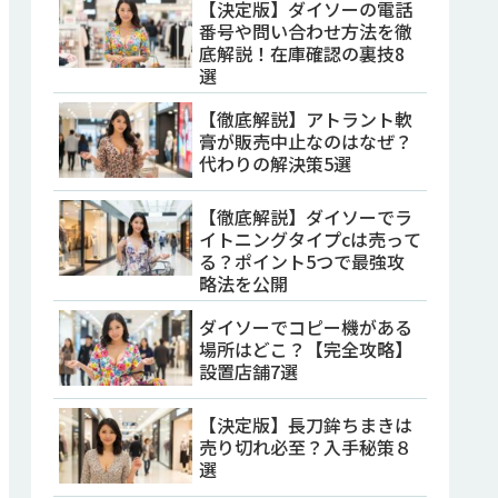
【決定版】ダイソーの電話
番号や問い合わせ方法を徹
底解説！在庫確認の裏技8
選
【徹底解説】アトラント軟
膏が販売中止なのはなぜ？
代わりの解決策5選
【徹底解説】ダイソーでラ
イトニングタイプcは売って
る？ポイント5つで最強攻
略法を公開
ダイソーでコピー機がある
場所はどこ？【完全攻略】
設置店舗7選
【決定版】長刀鉾ちまきは
売り切れ必至？入手秘策８
選