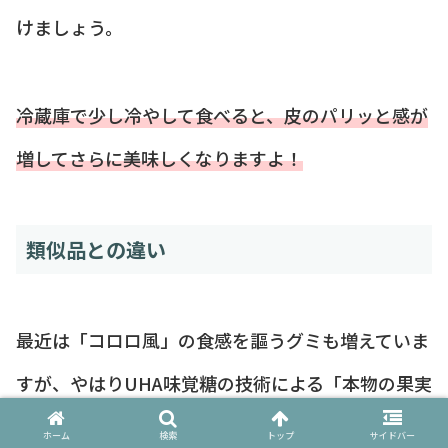
けましょう。
冷蔵庫で少し冷やして食べると、皮のパリッと感が
増してさらに美味しくなりますよ！
類似品との違い
最近は「コロロ風」の食感を謳うグミも増えていま
すが、やはりUHA味覚糖の技術による「本物の果実
のような薄皮感」は唯一無二です。
ホーム
検索
トップ
サイドバー