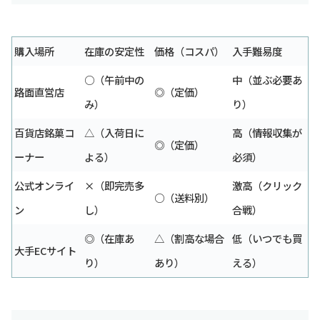
購入場所
在庫の安定性
価格（コスパ）
入手難易度
○（午前中の
中（並ぶ必要あ
路面直営店
◎（定価）
み）
り）
百貨店銘菓コ
△（入荷日に
高（情報収集が
◎（定価）
ーナー
よる）
必須）
公式オンライ
×（即完売多
激高（クリック
○（送料別）
ン
し）
合戦）
◎（在庫あ
△（割高な場合
低（いつでも買
大手ECサイト
り）
あり）
える）