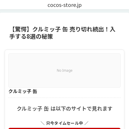
cocos-store.jp
【驚愕】クルミッ子 缶 売り切れ続出！入
手する8選の秘策
No Image
クルミッ子 缶
クルミッ子 缶 は以下のサイトで見れます
＼ 只今タイムセール中 ／