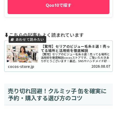
Qoo10で探す
⬇️こちらの記事もよく読まれています
【驚愕】セリアのビジュー毛糸８選！売っ
てる場所と活用術を徹底解説
【驚愕】セリアのビジュー毛糸８選！売ってる場所と
活用術を徹底解説cocosストアです、ご覧いただきあ
りがとうございます！最近、SNSやハンドメイド好き
の間で「宝石みたいで可愛い！」と話題沸騰中の、セ
2026.08.07
cocos-store.jp
リアのビジュー系毛糸をご存知ですか？キラキ...
売り切れ回避！クルミッ子 缶を確実に
予約・購入する選び方のコツ