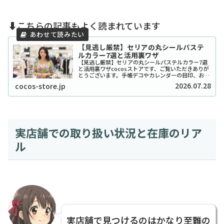
⬇️こちらの記事もよく読まれています
【見逃し厳禁】セリアの丸シールパステ
ルカラー7選と活用裏ワザ
【見逃し厳禁】セリアの丸シールパステルカラー7選
と活用裏ワザcocosストアです、ご覧いただきありが
とうございます。手帳デコやカレンダーの目印、お子
さんのシール貼り遊びなど、私たちの生活に欠かせな
2026.07.28
cocos-store.jp
い文房具といえば「丸シール」ですよね。中でも...
実店舗での取り扱い状況と在庫のリア
ル
実店舗で見つけるのはかなり至難の