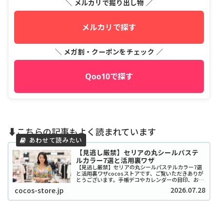
＼ メルカリで掘り出し物 ／
メルカリで探す
＼ メガ割・クーポンをチェック ／
Qoo10で探す
⬇️こちらの記事もよく読まれています
【見逃し厳禁】セリアの丸シールパステ
ルカラー7選と活用裏ワザ
【見逃し厳禁】セリアの丸シールパステルカラー7選
と活用裏ワザcocosストアです、ご覧いただきありが
とうございます。手帳デコやカレンダーの目印、お子
さんのシール貼り遊びなど、私たちの生活に欠かせな
2026.07.28
cocos-store.jp
い文房具といえば「丸シール」ですよね。中でも...