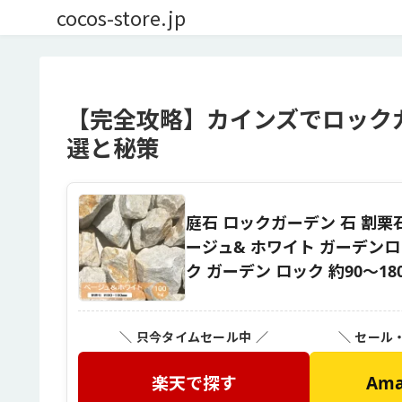
cocos-store.jp
【完全攻略】カインズでロック
選と秘策
庭石 ロックガーデン 石 割栗石 
ージュ& ホワイト ガーデンロ
ク ガーデン ロック 約90〜18
＼ 只今タイムセール中 ／
＼ セール
楽天で探す
Am