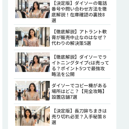
【決定版】ダイソーの電話
番号や問い合わせ方法を徹
底解説！在庫確認の裏技8
選
【徹底解説】アトラント軟
膏が販売中止なのはなぜ？
代わりの解決策5選
【徹底解説】ダイソーでラ
イトニングタイプcは売って
る？ポイント5つで最強攻
略法を公開
ダイソーでコピー機がある
場所はどこ？【完全攻略】
設置店舗7選
【決定版】長刀鉾ちまきは
売り切れ必至？入手秘策８
選