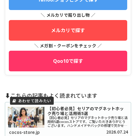
＼ メルカリで掘り出し物 ／
メルカリで探す
＼ メガ割・クーポンをチェック ／
Qoo10で探す
⬇️こちらの記事もよく読まれています
【初心者必見】セリアのマグネットホッ
ク売り場と活用術5選
【初心者必見】セリアのマグネットホック売り場と活
用術5選cocosストアです、ご覧いただきありがとう
ございます。ハンドメイドやバッグの修理で欠かせな
い「マグネットホック」ですが、いざセリアに行って
2026.07.24
cocos-store.jp
も「どこにあるの？」と迷ってしまう方が意外と...