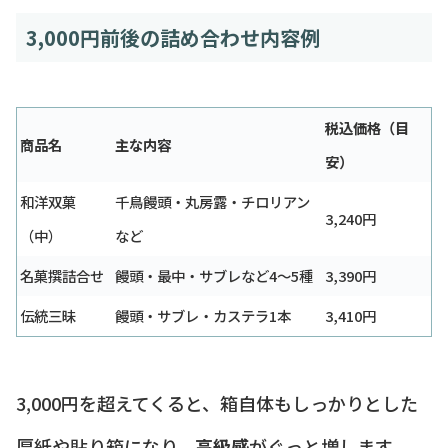
3,000円前後の詰め合わせ内容例
税込価格（目
商品名
主な内容
安）
和洋双菓
千鳥饅頭・丸房露・チロリアン
3,240円
（中）
など
名菓撰詰合せ
饅頭・最中・サブレなど4〜5種
3,390円
伝統三昧
饅頭・サブレ・カステラ1本
3,410円
3,000円を超えてくると、箱自体もしっかりとした
厚紙や貼り箱になり、
高級感
がぐっと増します。