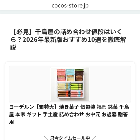
cocos-store.jp
【必見】千鳥屋の詰め合わせ値段はいく
ら？2026年最新版おすすめ10選を徹底解
説
ヨーデルン【箱特大】焼き菓子 個包装 福岡 銘菓 千鳥
屋 本家 ギフト 手土産 詰め合わせ お中元 お歳暮 贈答
用
＼ 只今タイムセール中 ／