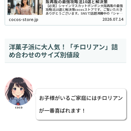
阪再販の最強攻略法10選と解決策
【必見】シャインマスカットボンボン大阪再販の最強
攻略法10選と解決策cocosストアです、ご覧いただき
ありがとうございます。SNSで話題沸騰中の「シャイ
ンマスカットボンボン」、大阪でも探し回っている方
2026.07.14
cocos-store.jp
が本当に多いですよね。2026年現在もそ...
洋菓子派に大人気！「チロリアン」詰
め合わせのサイズ別値段
お子様がいるご家庭にはチロリアン
coco
が一番喜ばれます！