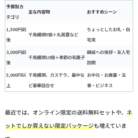
予算別カ
主な内容物
おすすめシーン
テゴリ
1,500円前
ちょっとしたお礼・自
千鳥饅頭5個＋丸房露など
後
宅用
3,000円前
親戚への挨拶・友人宅
千鳥饅頭10個＋季節の和菓子
後
訪問
5,000円以
千鳥饅頭、カステラ、最中な
お中元・お歳暮・法
上
ど豪華詰合せ
事・ビジネス
最近では、オンライン限定の送料無料セットや、
ネ
ットでしか買えない限定パッケージ
も増えていま