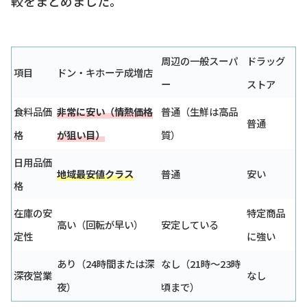
較をまとめました。
周辺の一般スーパ
ドラッグ
項目
ドン・キホーテ成増店
ー
ストア
食料品価
非常に安い（情熱価格
普通（生鮮は高品
普通
格
が狙い目）
質）
日用品価
地域最安値クラス
普通
安い
格
在庫の安
特定商品
高い（回転が早い）
安定している
定性
に強い
あり（24時間または深
なし（21時〜23時
深夜営業
なし
夜）
頃まで）