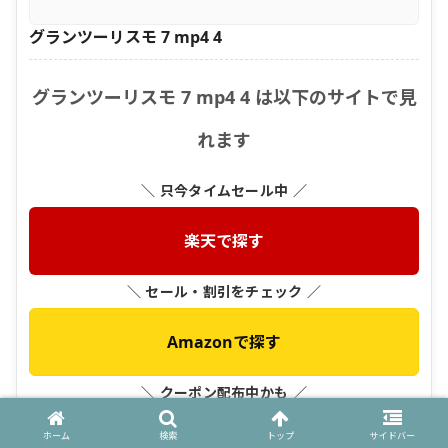
グランツーリスモ 7 mp4 4
グランツーリスモ 7 mp4 4 は以下のサイトで見
れます
＼ 只今タイムセール中 ／
楽天で探す
＼ セール・割引をチェック ／
Amazonで探す
＼ クーポン配布中かも ／
ホーム
検索
トップ
サイドバー
Yahoo!ショッピングで探す