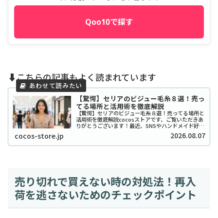
Qoo10で探す
⬇️こちらの記事もよく読まれています
【驚愕】セリアのビジュー毛糸８選！売っ
てる場所と活用術を徹底解説
【驚愕】セリアのビジュー毛糸８選！売ってる場所と
活用術を徹底解説cocosストアです、ご覧いただきあ
りがとうございます！最近、SNSやハンドメイド好き
の間で「宝石みたいで可愛い！」と話題沸騰中の、セ
2026.08.07
cocos-store.jp
リアのビジュー系毛糸をご存知ですか？キラキ...
売り切れで買えない時の対処法！再入
荷を逃さないためのチェックポイント