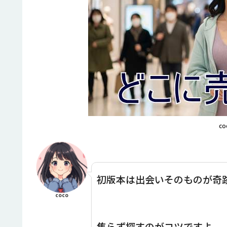
co
初版本は出会いそのものが奇
coco
焦らず探すのがコツですよ。