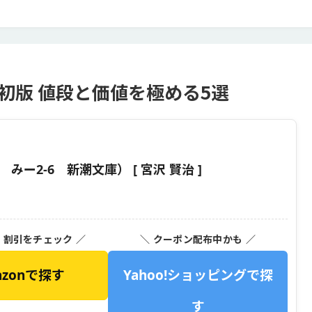
初版 値段と価値を極める5選
ー2-6 新潮文庫） [ 宮沢 賢治 ]
・割引をチェック ／
＼ クーポン配布中かも ／
azonで探す
Yahoo!ショッピングで探
す