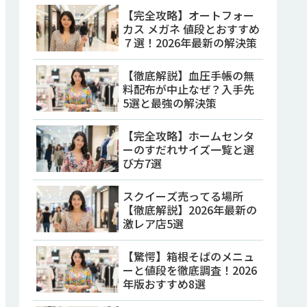
【完全攻略】オートフォー
カス メガネ 値段とおすすめ
７選！2026年最新の解決策
【徹底解説】血圧手帳の無
料配布が中止なぜ？入手先
5選と最強の解決策
【完全攻略】ホームセンタ
ーのすだれサイズ一覧と選
び方7選
スクイーズ売ってる場所
【徹底解説】2026年最新の
激レア店5選
【驚愕】箱根そばのメニュ
ーと値段を徹底調査！2026
年版おすすめ8選