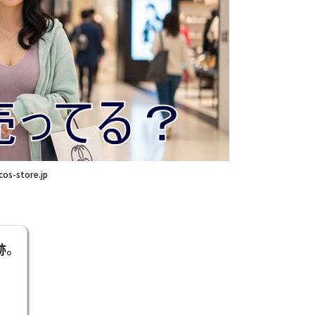
cos-store.jp
跡。