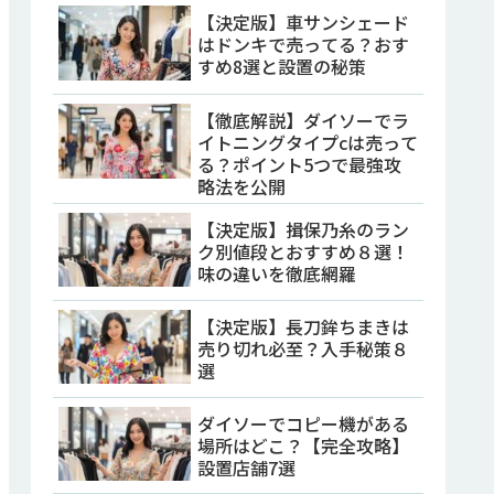
【決定版】車サンシェード
はドンキで売ってる？おす
すめ8選と設置の秘策
【徹底解説】ダイソーでラ
イトニングタイプcは売って
る？ポイント5つで最強攻
略法を公開
【決定版】揖保乃糸のラン
ク別値段とおすすめ８選！
味の違いを徹底網羅
【決定版】長刀鉾ちまきは
売り切れ必至？入手秘策８
選
ダイソーでコピー機がある
場所はどこ？【完全攻略】
設置店舗7選