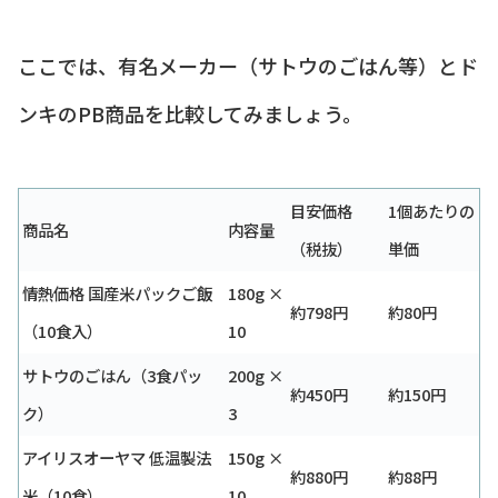
ここでは、有名メーカー（サトウのごはん等）とド
ンキのPB商品を比較してみましょう。
目安価格
1個あたりの
商品名
内容量
（税抜）
単価
情熱価格 国産米パックご飯
180g ×
約798円
約80円
（10食入）
10
サトウのごはん（3食パッ
200g ×
約450円
約150円
ク）
3
アイリスオーヤマ 低温製法
150g ×
約880円
約88円
米（10食）
10