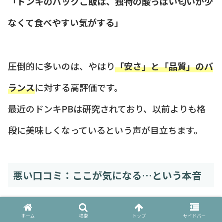
「ドンキのパックご飯は、独特の酸っぱい匂いが少
なくて食べやすい気がする」
圧倒的に多いのは、やはり
「安さ」と「品質」のバ
ランス
に対する高評価です。
最近のドンキPBは研究されており、以前よりも格
段に美味しくなっているという声が目立ちます。
悪い口コミ：ここが気になる…という本音
ホーム
検索
トップ
サイドバー
「人気すぎて、仕事帰りに行くといつも売り切れて