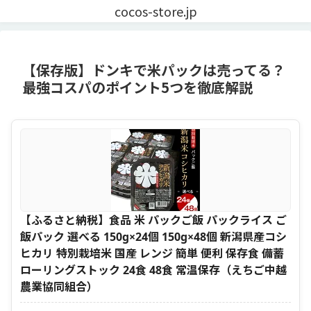
cocos-store.jp
【保存版】ドンキで米パックは売ってる？
最強コスパのポイント5つを徹底解説
【ふるさと納税】食品 米 パックご飯 パックライス ご
飯パック 選べる 150g×24個 150g×48個 新潟県産コシ
ヒカリ 特別栽培米 国産 レンジ 簡単 便利 保存食 備蓄
ローリングストック 24食 48食 常温保存（えちご中越
農業協同組合）