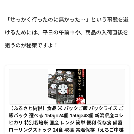
「せっかく行ったのに無かった…」という事態を避
けるためには、平日の午前中や、商品の入荷直後を
狙うのが秘策ですよ！
【ふるさと納税】食品 米 パックご飯 パックライス ご
飯パック 選べる 150g×24個 150g×48個 新潟県産コシ
ヒカリ 特別栽培米 国産 レンジ 簡単 便利 保存食 備蓄
ローリングストック 24食 48食 常温保存（えちご中越