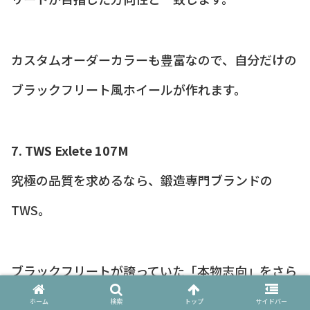
カスタムオーダーカラーも豊富なので、自分だけの
ブラックフリート風ホイールが作れます。
7. TWS Exlete 107M
究極の品質を求めるなら、鍛造専門ブランドの
TWS。
ブラックフリートが誇っていた「本物志向」をさら
に高いレベルで体現しています。
ホーム
検索
トップ
サイドバー