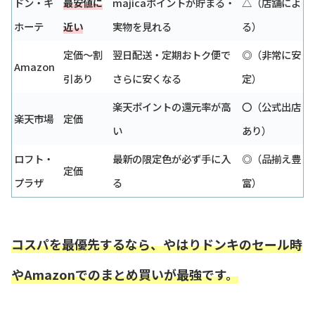
ドン・キ
最安値に
majicaポイントが貯まる・
△（店舗によ
ホーテ
近い
実物を見れる
る）
定価～割
翌日配送・定期おトク便で
◎（非常に安
Amazon
引あり
さらに安くなる
定）
楽天ポイントの還元率が高
〇（公式出店
楽天市場
定価
い
あり）
ロフト・
最新の限定色が必ず手に入
◎（品揃え豊
定価
プラザ
る
富）
コスパを最優先するなら、やはりドンキのセール時
やAmazonでのまとめ買いが最強です。