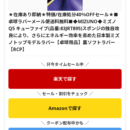
★在庫あり即納★特価/在庫処分40％OFFセール★■
卓球ラバーメール便送料無料■◆MIZUNO◆ミズノ
Q5 キューファイブ(品番:83JRT895)スポンジの独自改
良により、さらにエネルギー効率を高めた日本製ミズ
ノトップモデルラバー【卓球用品】裏ソフトラバー
【RCP】
＼ 只今タイムセール中 ／
楽天で探す
＼ セール・割引をチェック ／
Amazonで探す
＼ クーポン配布中かも ／