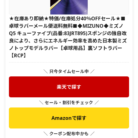
★在庫あり即納★特価/在庫処分40％OFFセール★■
卓球ラバーメール便送料無料■◆MIZUNO◆ミズノ
Q5 キューファイブ(品番:83JRT895)スポンジの独自改
良により、さらにエネルギー効率を高めた日本製ミズ
ノトップモデルラバー【卓球用品】裏ソフトラバー
【RCP】
＼ 只今タイムセール中 ／
楽天で探す
＼ セール・割引をチェック ／
Amazonで探す
＼ クーポン配布中かも ／