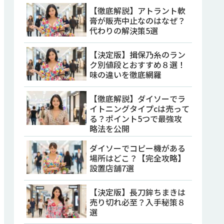
【徹底解説】アトラント軟
膏が販売中止なのはなぜ？
代わりの解決策5選
【決定版】揖保乃糸のラン
ク別値段とおすすめ８選！
味の違いを徹底網羅
【徹底解説】ダイソーでラ
イトニングタイプcは売って
る？ポイント5つで最強攻
略法を公開
ダイソーでコピー機がある
場所はどこ？【完全攻略】
設置店舗7選
【決定版】長刀鉾ちまきは
売り切れ必至？入手秘策８
選