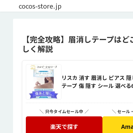
cocos-store.jp
【完全攻略】眉消しテープはど
しく解説
リスカ 消す 眉消し ピアス 隠
テープ 傷 隠す シール 選べ
＼ 只今タイムセール中 ／
＼ セール
楽天で探す
Am