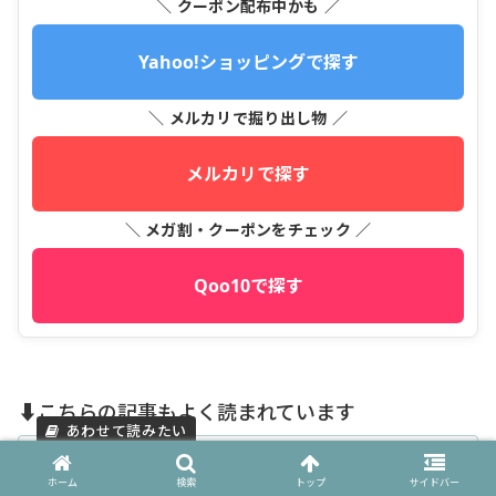
＼ クーポン配布中かも ／
Yahoo!ショッピングで探す
＼ メルカリで掘り出し物 ／
メルカリで探す
＼ メガ割・クーポンをチェック ／
Qoo10で探す
⬇️こちらの記事もよく読まれています
【決定版】セリアでチョコチップがない
時の解決策と代用８選
ホーム
検索
トップ
サイドバー
【決定版】セリアでチョコチップがない時の解決策と