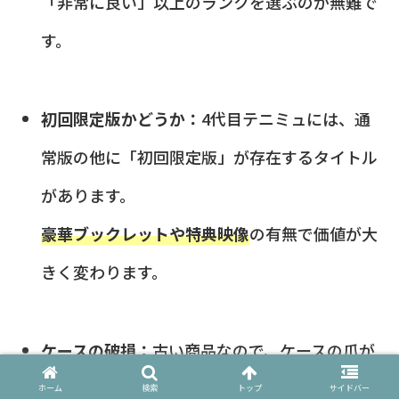
「非常に良い」以上のランクを選ぶのが無難で
す。
初回限定版かどうか：
4代目テニミュには、通
常版の他に「初回限定版」が存在するタイトル
があります。
豪華ブックレットや特典映像
の有無で価値が大
きく変わります。
ケースの破損：
古い商品なので、ケースの爪が
折れていたり、日焼けしていたりすることがあ
ホーム
検索
トップ
サイドバー