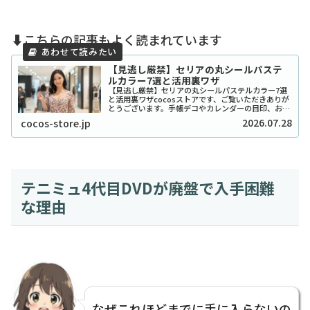
⬇️こちらの記事もよく読まれています
【見逃し厳禁】セリアの丸シールパステ
ルカラー7選と活用裏ワザ
【見逃し厳禁】セリアの丸シールパステルカラー7選
と活用裏ワザcocosストアです、ご覧いただきありが
とうございます。手帳デコやカレンダーの目印、お子
さんのシール貼り遊びなど、私たちの生活に欠かせな
2026.07.28
cocos-store.jp
い文房具といえば「丸シール」ですよね。中でも...
テニミュ4代目DVDが廃盤で入手困難
な理由
なぜこれほどまでに手に入らないの