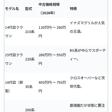
中古価格相場
モデル名
型式
特徴
（2026年）
イナズマグリルが人気
14代目クラ
120万円 〜 280万
の王道。
210系
ウン
円
RS系が中心でスポーテ
15代目クラ
280万円 〜 550万
ィー。
220系
ウン
円
クロスオーバーなど次
16代目（新
450万円 〜 750万
世代型。
35系
型）
円
底値圏だが状態に要注
200系