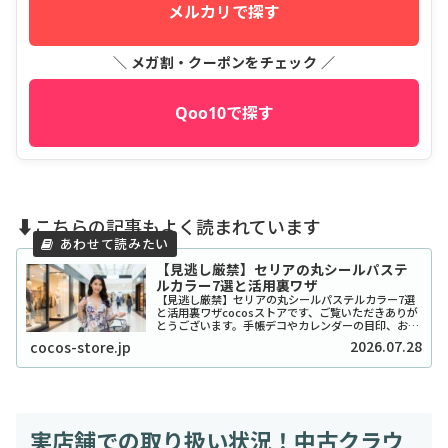
メルカリで探す
＼ メガ割・クーポンをチェック ／
Qoo10で探す
⬇️こちらの記事もよく読まれています
【見逃し厳禁】セリアの丸シールパステ
ルカラー7選と活用裏ワザ
【見逃し厳禁】セリアの丸シールパステルカラー7選
と活用裏ワザcocosストアです、ご覧いただきありが
とうございます。手帳デコやカレンダーの目印、お子
さんのシール貼り遊びなど、私たちの生活に欠かせな
2026.07.28
cocos-store.jp
い文房具といえば「丸シール」ですよね。中でも...
実店舗での取り扱い状況！中古クラウ