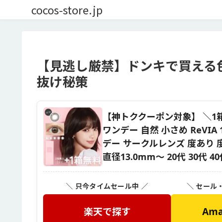
cocos-store.jp
【見逃し厳禁】ドンキで買える
抜け秘策
【神トククーポン対象】 ＼1
ワンデー 自然 小さめ ReVIA 1
デー サークルレンズ 度あり 
直径13.0mm〜 20代 30代 4
＼ 只今タイムセール中 ／
＼ セール
楽天で探す
Am