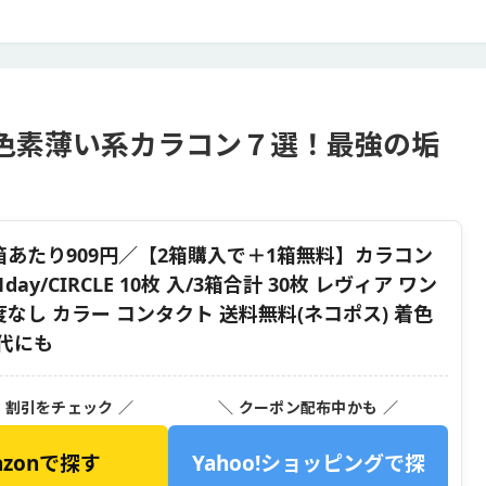
色素薄い系カラコン７選！最強の垢
箱あたり909円／【2箱購入で＋1箱無料】カラコン
day/CIRCLE 10枚 入/3箱合計 30枚 レヴィア ワン
度なし カラー コンタクト 送料無料(ネコポス) 着色
0代にも
・割引をチェック ／
＼ クーポン配布中かも ／
azonで探す
Yahoo!ショッピングで探