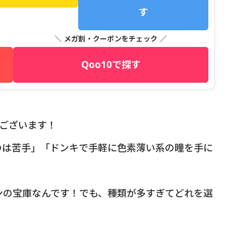
す
＼ メガ割・クーポンをチェック ／
Qoo10で探す
うございます！
のは苦手」「ドンキで手軽に色素薄い系の瞳を手に
？
ンの宝庫なんです！でも、種類が多すぎてどれを選