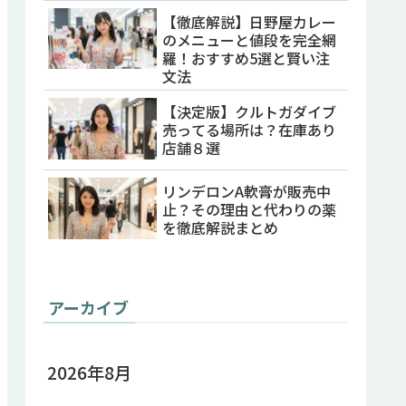
【徹底解説】日野屋カレー
のメニューと値段を完全網
羅！おすすめ5選と賢い注
文法
【決定版】クルトガダイブ
売ってる場所は？在庫あり
店舗８選
リンデロンA軟膏が販売中
止？その理由と代わりの薬
を徹底解説まとめ
アーカイブ
2026年8月