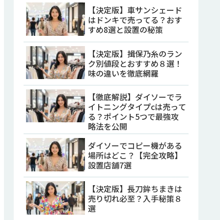
【決定版】車サンシェード
はドンキで売ってる？おす
すめ8選と設置の秘策
【決定版】揖保乃糸のラン
ク別値段とおすすめ８選！
味の違いを徹底網羅
【徹底解説】ダイソーでラ
イトニングタイプcは売って
る？ポイント5つで最強攻
略法を公開
ダイソーでコピー機がある
場所はどこ？【完全攻略】
設置店舗7選
【決定版】長刀鉾ちまきは
売り切れ必至？入手秘策８
選