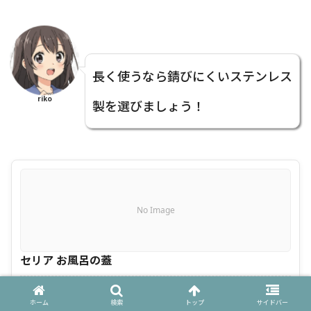
長く使うなら錆びにくいステンレス
riko
製を選びましょう！
No Image
セリア お風呂の蓋
セリア お風呂の蓋 は以下のサイトで見れます
ホーム
検索
トップ
サイドバー