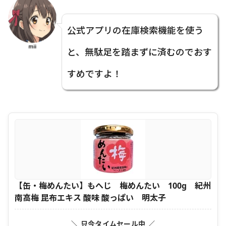
公式アプリの在庫検索機能を使う
mii
と、無駄足を踏まずに済むのでおす
すめですよ！
【缶・梅めんたい】もへじ 梅めんたい 100g 紀州
南高梅 昆布エキス 酸味 酸っぱい 明太子
＼ 只今タイムセール中 ／