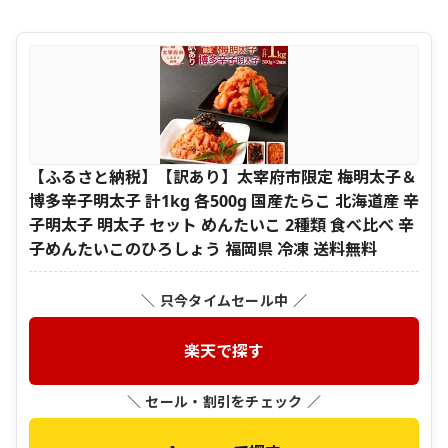
【ふるさと納税】【訳あり】太宰府市限定 梅明太子＆
博多辛子明太子 計1kg 各500g 国産たらこ 北海道産 辛
子明太子 明太子 セット めんたいこ 2種類 食べ比べ 辛
子めんたいこのひろしょう 福岡県 冷凍 送料無料
＼ 只今タイムセール中 ／
楽天で探す
＼ セール・割引をチェック ／