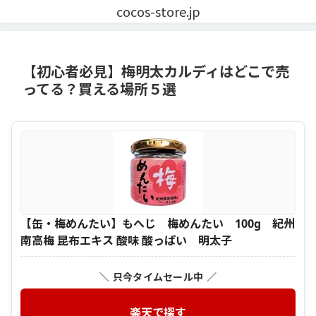
cocos-store.jp
【初心者必見】梅明太カルディはどこで売
ってる？買える場所５選
【缶・梅めんたい】もへじ 梅めんたい 100g 紀州
南高梅 昆布エキス 酸味 酸っぱい 明太子
＼ 只今タイムセール中 ／
楽天で探す