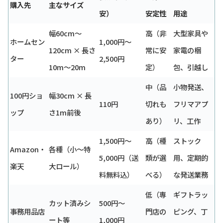
購入先
主なサイズ
安）
安定性
用途
幅60cm〜
高（非
大型家具や
ホームセン
1,000円〜
120cm × 長さ
常に安
家電の梱
ター
2,500円
10m〜20m
定）
包、引越し
中（品
小物発送、
100円ショ
幅30cm × 長
110円
切れも
フリマアプ
ップ
さ1m前後
あり）
リ、工作
1,500円〜
高（種
ストック
Amazon・
各種（小〜特
5,000円（送
類が選
用、定期的
楽天
大ロール）
料無料込）
べる）
な発送業務
低（専
ギフトラッ
カット済みシ
500円〜
事務用品店
門店の
ピング、丁
ート等
1,000円