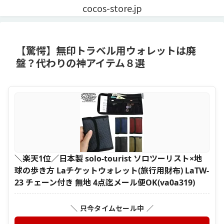
cocos-store.jp
【驚愕】無印トラベル用ウォレットは廃
盤？代わりの神アイテム８選
＼楽天1位／日本製 solo-tourist ソロツーリスト×地
球の歩き方 Laチケットウォレット(旅行用財布) LaTW-
23 チェーン付き 無地 4点迄メール便OK(va0a319)
＼ 只今タイムセール中 ／