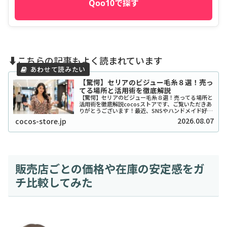
Qoo10で探す
⬇️こちらの記事もよく読まれています
【驚愕】セリアのビジュー毛糸８選！売っ
てる場所と活用術を徹底解説
【驚愕】セリアのビジュー毛糸８選！売ってる場所と
活用術を徹底解説cocosストアです、ご覧いただきあ
りがとうございます！最近、SNSやハンドメイド好き
の間で「宝石みたいで可愛い！」と話題沸騰中の、セ
2026.08.07
cocos-store.jp
リアのビジュー系毛糸をご存知ですか？キラキ...
販売店ごとの価格や在庫の安定感をガ
チ比較してみた