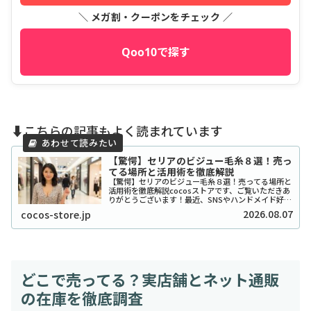
＼ メガ割・クーポンをチェック ／
Qoo10で探す
⬇️こちらの記事もよく読まれています
【驚愕】セリアのビジュー毛糸８選！売っ
てる場所と活用術を徹底解説
【驚愕】セリアのビジュー毛糸８選！売ってる場所と
活用術を徹底解説cocosストアです、ご覧いただきあ
りがとうございます！最近、SNSやハンドメイド好き
の間で「宝石みたいで可愛い！」と話題沸騰中の、セ
2026.08.07
cocos-store.jp
リアのビジュー系毛糸をご存知ですか？キラキ...
どこで売ってる？実店舗とネット通販
の在庫を徹底調査