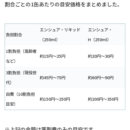
割合ごとの1缶あたりの目安価格をまとめました。
エンシュア・リキッド
エンシュア・
負担割合
（250ml）
H（250ml）
1割負担（高齢者
約15円〜25円
約20円〜30円
など）
3割負担（現役世
約45円〜75円
約60円〜90円
代）
自費（10割負担
約150円〜250円
約200円〜350円
目安）
※上記の金額は薬剤費のみの目安です。