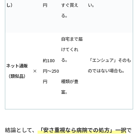
し）
円
すぐ買え
い。
る。
自宅まで届
けてくれ
る。
「エンシュア」そのも
約180
ネット通販
のではない場合も。
×
円〜250
（類似品）
円
種類が豊
富。
結論として、
「安さ重視なら病院での処方」一択
で