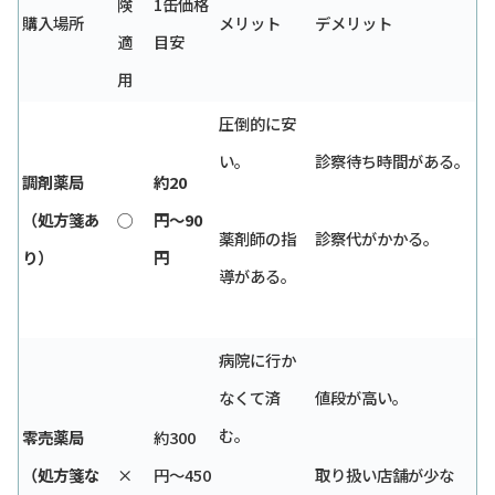
険
1缶価格
購入場所
メリット
デメリット
適
目安
用
圧倒的に安
い。
診察待ち時間がある。
調剤薬局
約20
（処方箋あ
◯
円〜90
薬剤師の指
診察代がかかる。
り）
円
導がある。
病院に行か
なくて済
値段が高い。
む。
零売薬局
約300
（処方箋な
×
円〜450
取り扱い店舗が少な