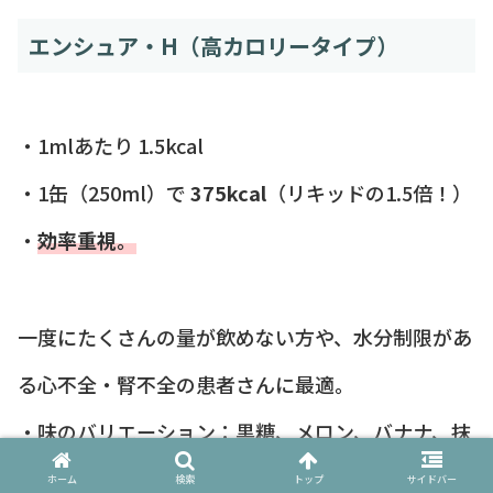
エンシュア・H（高カロリータイプ）
・1mlあたり 1.5kcal
・1缶（250ml）で
375kcal
（リキッドの1.5倍！）
・
効率重視。
一度にたくさんの量が飲めない方や、水分制限があ
る心不全・腎不全の患者さんに最適。
・味のバリエーション：黒糖、メロン、バナナ、抹
茶など種類が豊富で飽きにくい。
ホーム
検索
トップ
サイドバー