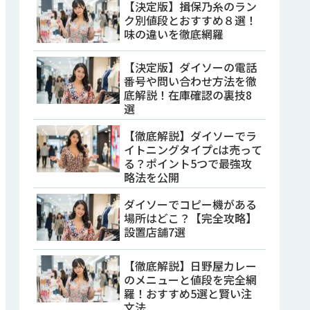
【決定版】揖保乃糸のラン
ク別値段とおすすめ８選！
味の違いを徹底網羅
【決定版】ダイソーの電話
番号や問い合わせ方法を徹
底解説！在庫確認の裏技8
選
【徹底解説】ダイソーでラ
イトニングタイプcは売って
る？ポイント5つで最強攻
略法を公開
ダイソーでコピー機がある
場所はどこ？【完全攻略】
設置店舗7選
【徹底解説】日野屋カレー
のメニューと値段を完全網
羅！おすすめ5選と賢い注
文法