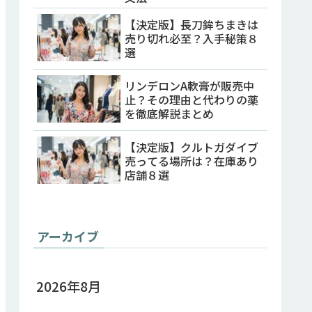
【決定版】長刀鉾ちまきは
売り切れ必至？入手秘策８
選
リンデロンA軟膏が販売中
止？その理由と代わりの薬
を徹底解説まとめ
【決定版】クルトガダイブ
売ってる場所は？在庫あり
店舗８選
アーカイブ
2026年8月