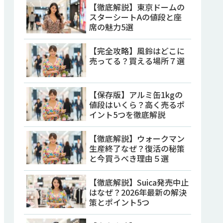
【徹底解説】東京ドームの
スターシートAの値段と座
席の魅力5選
【完全攻略】風鈴はどこに
売ってる？買える場所７選
【保存版】アルミ缶1kgの
値段はいくら？高く売るポ
イント5つを徹底解説
【徹底解説】ウォークマン
生産終了なぜ？復活の秘策
と今買うべき理由５選
【徹底解説】Suica発売中止
はなぜ？2026年最新の解決
策とポイント5つ