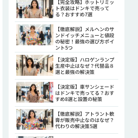
【完全攻略】ホットリミッ
ト衣装はドンキで売って
る？おすすめ7選
【徹底解説】メルヘンのサ
ンドイッチメニューと値段
の秘密！最強の選び方ポイ
ント5つ
【決定版】ハロゲンランプ
生産中止はなぜ？代替品８
選と最強の解決策
【決定版】車サンシェード
はドンキで売ってる？おす
すめ8選と設置の秘策
【徹底解説】アトラント軟
膏が販売中止なのはなぜ？
代わりの解決策5選