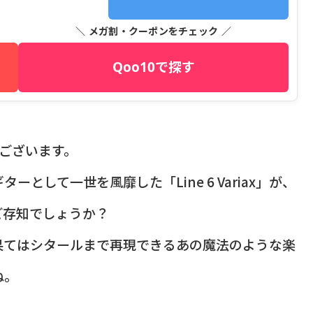
＼ メガ割・クーポンをチェック ／
Qoo10で探す
うございます。
として一世を風靡した「Line 6 Variax」が、
ご存知でしょうか？
果てはシタールまで再現できるあの魔法のような楽
ね。