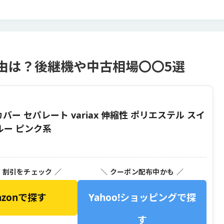
理由は？後継機や中古相場〇〇5選
バー セパレート variax 伸縮性 ポリエステル スイ
ルー ピンク系
・割引をチェック ／
＼ クーポン配布中かも ／
azonで探す
Yahoo!ショッピングで探
す