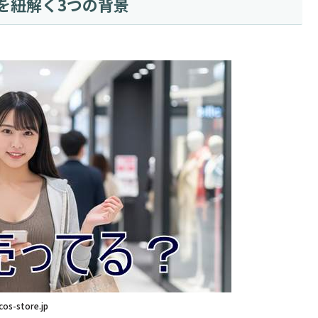
」を紐解く3つの背景
cos-store.jp