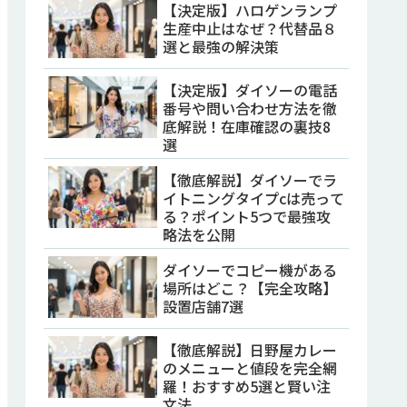
【決定版】ハロゲンランプ
生産中止はなぜ？代替品８
選と最強の解決策
【決定版】ダイソーの電話
番号や問い合わせ方法を徹
底解説！在庫確認の裏技8
選
【徹底解説】ダイソーでラ
イトニングタイプcは売って
る？ポイント5つで最強攻
略法を公開
ダイソーでコピー機がある
場所はどこ？【完全攻略】
設置店舗7選
【徹底解説】日野屋カレー
のメニューと値段を完全網
羅！おすすめ5選と賢い注
文法