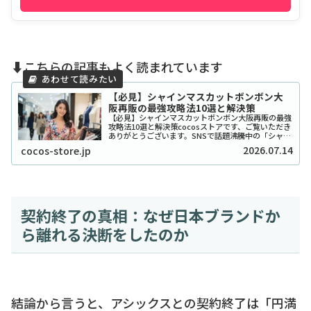
⬇️こちらの記事もよく読まれています
【必見】シャインマスカットボンボン大
阪再販の最強攻略法10選と解決策
【必見】シャインマスカットボンボン大阪再販の最強
攻略法10選と解決策cocosストアです、ご覧いただき
ありがとうございます。SNSで話題沸騰中の「シャイ
ンマスカットボンボン」、大阪でも探し回っている方
2026.07.14
cocos-store.jp
が本当に多いですよね。2026年現在もそ...
契約終了の真相：なぜ日本ブランドか
ら離れる決断をしたのか
結論から言うと、アシックスとの契約終了は「円満