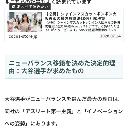
⬇️こちらの記事もよく読まれています
【必見】シャインマスカットボンボン大
阪再販の最強攻略法10選と解決策
【必見】シャインマスカットボンボン大阪再販の最強
攻略法10選と解決策cocosストアです、ご覧いただき
ありがとうございます。SNSで話題沸騰中の「シャイ
ンマスカットボンボン」、大阪でも探し回っている方
2026.07.14
cocos-store.jp
が本当に多いですよね。2026年現在もそ...
ニューバランス移籍を決めた決定的理
由：大谷選手が求めたもの
大谷選手がニューバランスを選んだ最大の理由は、
同社の
「アスリート第一主義」
と
「イノベーション
への姿勢」
にあります。