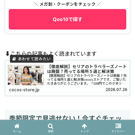
＼ メガ割・クーポンをチェック ／
Qoo10で探す
⬇️こちらの記事もよく読まれています
【徹底解説】セリアのトラベラーズノート
は廃盤？売ってる場所５選と解決策
【徹底解説】セリアのトラベラーズノートは廃盤？売
ってる場所５選と解決策cocosストアです、ご覧いた
だきありがとうございます。「100円でこのクオリテ
ィ！？」とSNSで爆発的な人気を博したセリアのトラ
2026.07.26
cocos-store.jp
ベラーズノート風リフィルやカバーですが、...
季節限定で見逃せない！今すぐチェッ
クすべき飴
ホーム
検索
トップ
サイドバー