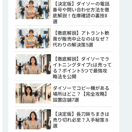
【決定版】ダイソーの電話
番号や問い合わせ方法を徹
底解説！在庫確認の裏技8
選
【徹底解説】アトラント軟
膏が販売中止なのはなぜ？
代わりの解決策5選
【徹底解説】ダイソーでラ
イトニングタイプcは売って
る？ポイント5つで最強攻
略法を公開
ダイソーでコピー機がある
場所はどこ？【完全攻略】
設置店舗7選
【決定版】長刀鉾ちまきは
売り切れ必至？入手秘策８
選