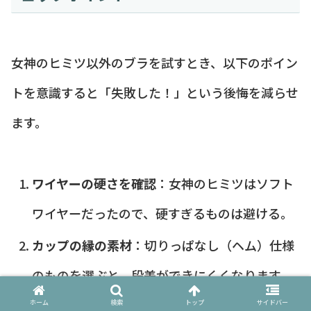
女神のヒミツ以外のブラを試すとき、以下のポイン
トを意識すると「失敗した！」という後悔を減らせ
ます。
ワイヤーの硬さを確認
：女神のヒミツはソフト
ワイヤーだったので、硬すぎるものは避ける。
カップの縁の素材
：切りっぱなし（ヘム）仕様
のものを選ぶと、段差ができにくくなります。
ホーム
検索
トップ
サイドバー
試着は必須
：モデルが変わればサイズ感も変わ