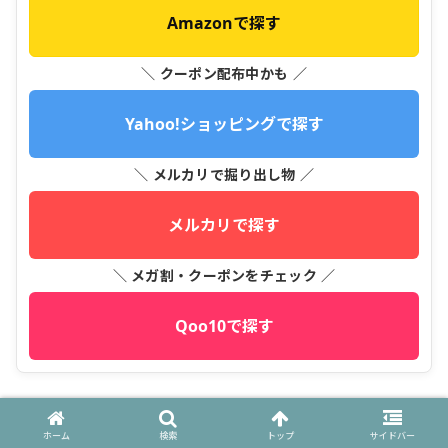
Amazonで探す
＼ クーポン配布中かも ／
Yahoo!ショッピングで探す
＼ メルカリで掘り出し物 ／
メルカリで探す
＼ メガ割・クーポンをチェック ／
Qoo10で探す
2026年最新！クルトガに最適な代替芯
ホーム
検索
トップ
サイドバー