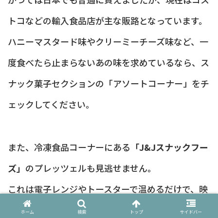
トコなどの輸入食品店が主な販路となっています。
ハニーマスタード味やクリーミーチーズ味など、一
度食べたら止まらないあの味を求めているなら、ス
ナック菓子セクションの「アソートコーナー」をチ
ェックしてください。
また、冷凍食品コーナーにある
「J&Jスナックフー
ズ」
のプレッツェルも見逃せません。
これは電子レンジやトースターで温めるだけで、映
画館やスタジアムで食べるような熱々のソフトプレ
ホーム
検索
トップ
サイドバー