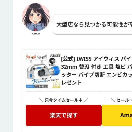
大型店なら見つかる可能性が
coco
[公式] IWISS アイウィス 
32mm 替刃 付き 工具 塩ビ
ッター パイプ切断 エンビカッタ
レゼント
＼ 只今タイムセール中 ／
＼ セール
楽天で探す
Am