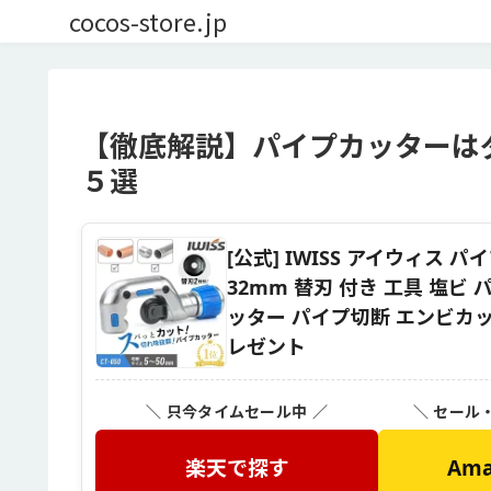
cocos-store.jp
【徹底解説】パイプカッターは
５選
[公式] IWISS アイウィス 
32mm 替刃 付き 工具 塩ビ
ッター パイプ切断 エンビカッタ
レゼント
＼ 只今タイムセール中 ／
＼ セール
楽天で探す
Am