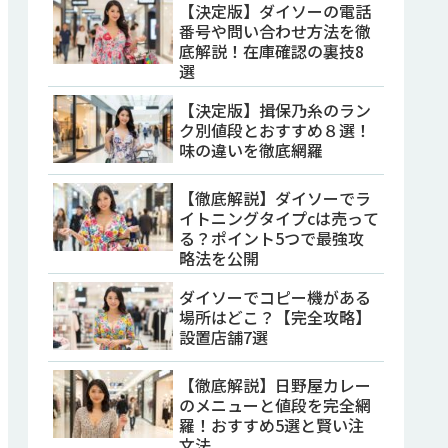
【決定版】ダイソーの電話
番号や問い合わせ方法を徹
底解説！在庫確認の裏技8
選
【決定版】揖保乃糸のラン
ク別値段とおすすめ８選！
味の違いを徹底網羅
【徹底解説】ダイソーでラ
イトニングタイプcは売って
る？ポイント5つで最強攻
略法を公開
ダイソーでコピー機がある
場所はどこ？【完全攻略】
設置店舗7選
【徹底解説】日野屋カレー
のメニューと値段を完全網
羅！おすすめ5選と賢い注
文法