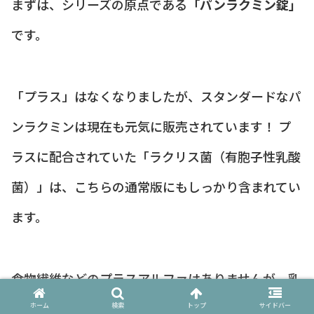
まずは、シリーズの原点である
「パンラクミン錠」
です。
「プラス」はなくなりましたが、スタンダードなパ
ンラクミンは現在も元気に販売されています！ プ
ラスに配合されていた「ラクリス菌（有胞子性乳酸
菌）」は、こちらの通常版にもしっかり含まれてい
ます。
食物繊維などのプラスアルファはありませんが、乳
酸菌の力で腸内環境を整えるという根幹の部分は同
ホーム
検索
トップ
サイドバー