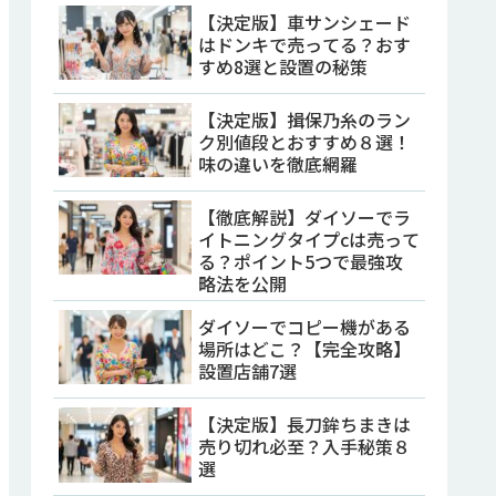
【決定版】車サンシェード
はドンキで売ってる？おす
すめ8選と設置の秘策
【決定版】揖保乃糸のラン
ク別値段とおすすめ８選！
味の違いを徹底網羅
【徹底解説】ダイソーでラ
イトニングタイプcは売って
る？ポイント5つで最強攻
略法を公開
ダイソーでコピー機がある
場所はどこ？【完全攻略】
設置店舗7選
【決定版】長刀鉾ちまきは
売り切れ必至？入手秘策８
選