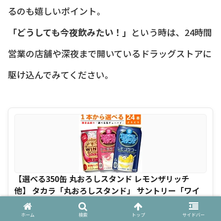
るのも嬉しいポイント。
「どうしても今夜飲みたい！」
という時は、24時間
営業の店舗や深夜まで開いているドラッグストアに
駆け込んでみてください。
【選べる350缶 丸おろしスタンド レモンザリッチ
他】 タカラ「丸おろしスタンド」 サントリー「ワイ
ンカフェ」 他 350ml×24缶 1ケース [缶チューハイ]
ホーム
検索
トップ
サイドバー