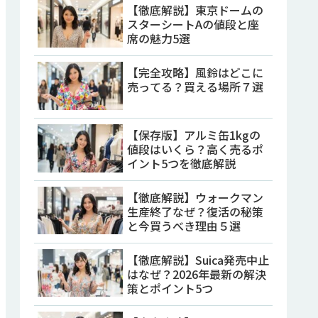
【徹底解説】東京ドームの
スターシートAの値段と座
席の魅力5選
【完全攻略】風鈴はどこに
売ってる？買える場所７選
【保存版】アルミ缶1kgの
値段はいくら？高く売るポ
イント5つを徹底解説
【徹底解説】ウォークマン
生産終了なぜ？復活の秘策
と今買うべき理由５選
【徹底解説】Suica発売中止
はなぜ？2026年最新の解決
策とポイント5つ