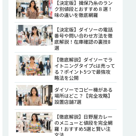
【決定版】揖保乃糸のラン
ク別値段とおすすめ８選！
味の違いを徹底網羅
【決定版】ダイソーの電話
番号や問い合わせ方法を徹
底解説！在庫確認の裏技8
選
【徹底解説】ダイソーでラ
イトニングタイプcは売って
る？ポイント5つで最強攻
略法を公開
ダイソーでコピー機がある
場所はどこ？【完全攻略】
設置店舗7選
【徹底解説】日野屋カレー
のメニューと値段を完全網
羅！おすすめ5選と賢い注
文法