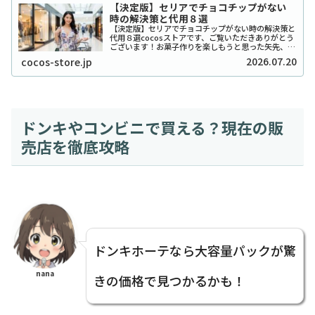
【決定版】セリアでチョコチップがない
時の解決策と代用８選
【決定版】セリアでチョコチップがない時の解決策と
代用８選cocosストアです、ご覧いただきありがとう
ございます！お菓子作りを楽しもうと思った矢先、セ
リアでチョコチップが「ない！」と困ったことはあり
2026.07.20
cocos-store.jp
ませんか？実は私も、クッキーを焼こうとした日...
ドンキやコンビニで買える？現在の販
売店を徹底攻略
ドンキホーテなら大容量パックが驚
nana
きの価格で見つかるかも！