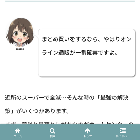
まとめ買いをするなら、やはりオン
nana
ライン通販が一番確実ですよ。
近所のスーパーで全滅…そんな時の「最強の解決
策」がいくつかあります。
まず、意外と見落としがちなのが
ホームセンターの
食品コーナー
です。
ホーム
検索
トップ
サイドバー