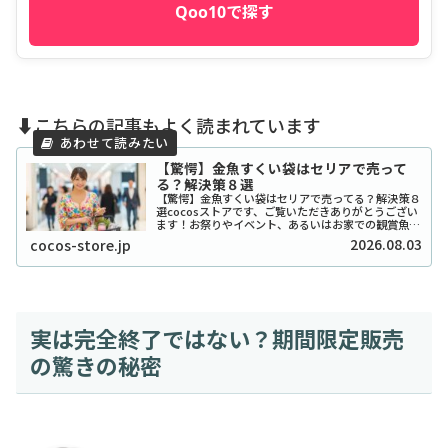
Qoo10で探す
⬇️こちらの記事もよく読まれています
【驚愕】金魚すくい袋はセリアで売って
る？解決策８選
【驚愕】金魚すくい袋はセリアで売ってる？解決策８
選cocosストアです、ご覧いただきありがとうござい
ます！お祭りやイベント、あるいはお家での観賞魚飼
育で欠かせない「金魚すくいの袋」。ふと必要になっ
2026.08.03
cocos-store.jp
たとき、100円ショップのセリアで手に入った...
実は完全終了ではない？期間限定販売
の驚きの秘密