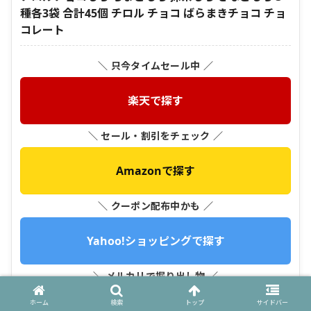
種各3袋 合計45個 チロル チョコ ばらまきチョコ チョ
コレート
＼ 只今タイムセール中 ／
楽天で探す
＼ セール・割引をチェック ／
Amazonで探す
＼ クーポン配布中かも ／
Yahoo!ショッピングで探す
＼ メルカリで掘り出し物 ／
ホーム
検索
トップ
サイドバー
メルカリで探す