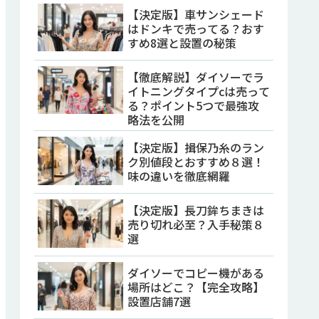
【決定版】車サンシェード
はドンキで売ってる？おす
すめ8選と設置の秘策
【徹底解説】ダイソーでラ
イトニングタイプcは売って
る？ポイント5つで最強攻
略法を公開
【決定版】揖保乃糸のラン
ク別値段とおすすめ８選！
味の違いを徹底網羅
【決定版】長刀鉾ちまきは
売り切れ必至？入手秘策８
選
ダイソーでコピー機がある
場所はどこ？【完全攻略】
設置店舗7選