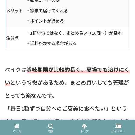
・確実に手に入る
メリット
・家まで届けてくれる
・ポイントが貯まる
・1箱単位ではなく、まとめ買い（10個〜）が基本
注意点
・送料がかかる場合がある
ベイクは
賞味期限が比較的長く、夏場でも溶けにく
い
という特徴があるため、まとめ買いしても管理が
とっても楽なんです。
「毎日1粒ずつ自分へのご褒美に食べたい」という
方は、思い切って10個セットなどを購入してしまう
ホーム
検索
トップ
サイドバー
のが、精神衛生上も一番良いかもしれません。