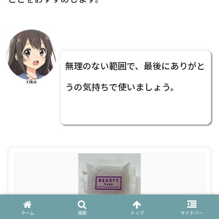
無理のない範囲で、最後にありがと
riko
うの気持ちで使いましょう。
ホーム
検索
トップ
サイドバー
グッド ビューティーソープ/105g【ポイント3倍】パ